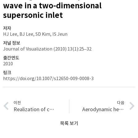
wave in a two-dimensional
supersonic inlet
저자
HJ Lee, BJ Lee, SD Kim, IS Jeun
저널 정보
Journal of Visualization (2010) 13(1):25–32
출간연도
2010
링크
https://doi.org/10.1007/s12650-009-0008-3
이전
다음
Realization of contact resolving approximate Riemann solvers for strong shock and expansion flows
Aerodynamic heating characteristics over a protuberance in hypersonic flows using fast response thermo gauges
목록 보기