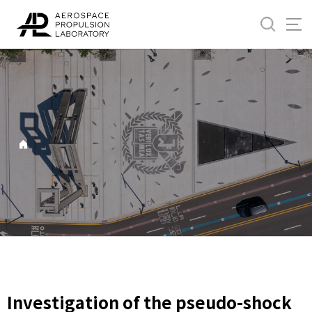
바
로
가
기
메
뉴
Investigation of the pseudo-shock