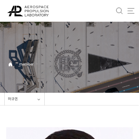
바
로
가
기
메
뉴
·
member
·
허규돈