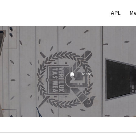
APL
M
·
Board