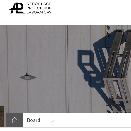
바
로
가
기
메
뉴
Board