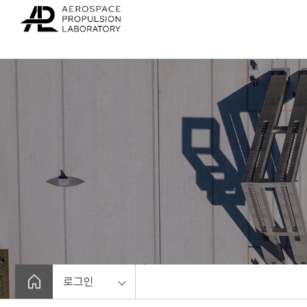
바
로
가
기
메
뉴
로그인