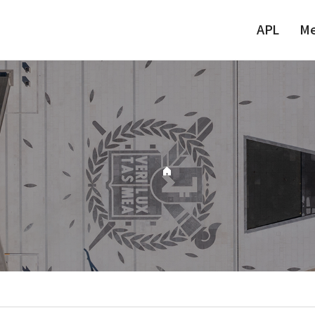
APL
M