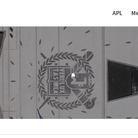
APL
M