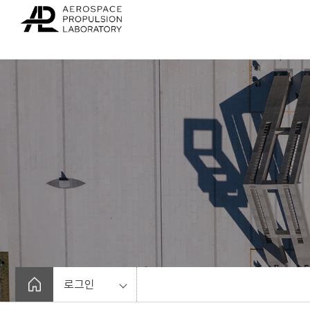
바
로
가
기
메
뉴
로그인