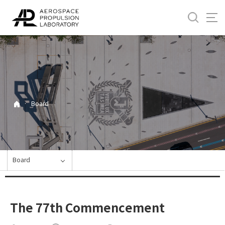
바
로
가
기
메
뉴
·
Board
Board
The 77th Commencement