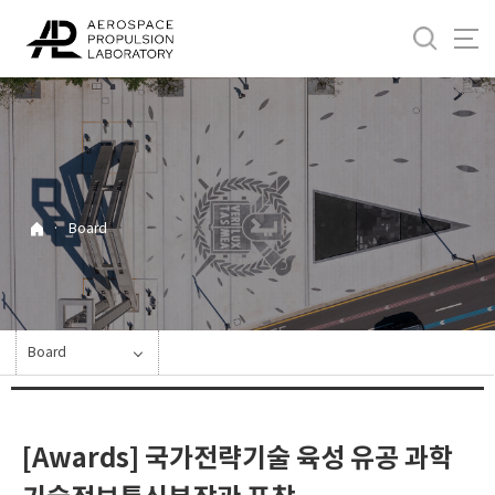
바
로
가
기
메
뉴
·
Board
Board
[Awards] 국가전략기술 육성 유공 과학