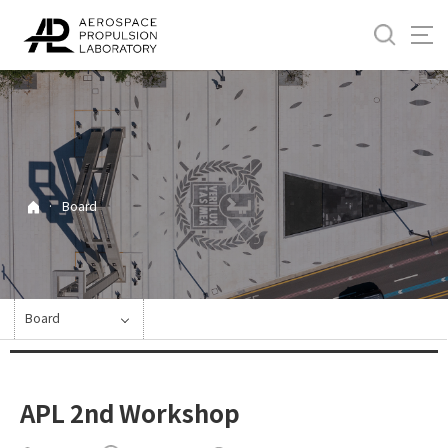
바
로
가
기
메
뉴
·
Board
Board
APL 2nd Workshop