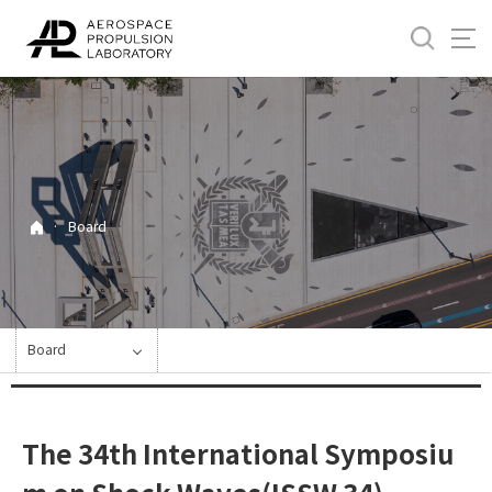
바
로
가
기
메
뉴
·
Board
Board
The 34th International Symposiu