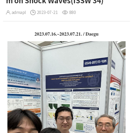
m on Shock Waves(ISSW 34)
admapl
2023-07-21
880
2023.07.16.~2023.07.21. / Daegu